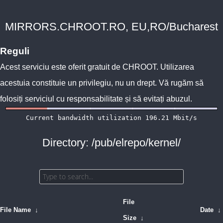
MIRRORS.CHROOT.RO, EU,RO/Bucharest
Reguli
Acest serviciu este oferit gratuit de
CHROOT
. Utilizarea
acestuia constituie un privilegiu, nu un drept. Vă rugăm să
folosiți serviciul cu responsabilitate și să evitați abuzul.
Directory: /pub/elrepo/kernel/
File
File Name
↓
Date
↓
Size
↓