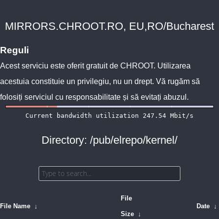
MIRRORS.CHROOT.RO, EU,RO/Bucharest
Reguli
Acest serviciu este oferit gratuit de
CHROOT
. Utilizarea
acestuia constituie un privilegiu, nu un drept. Vă rugăm să
folosiți serviciul cu responsabilitate și să evitați abuzul.
Directory: /pub/elrepo/kernel/
File
File Name
↓
Date
↓
Size
↓