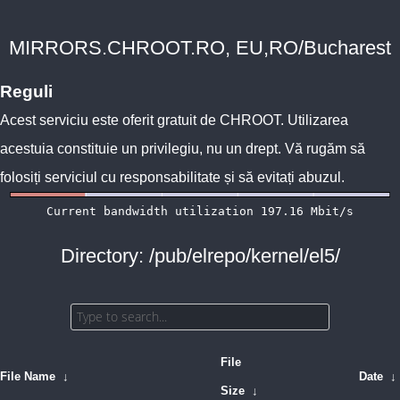
MIRRORS.CHROOT.RO, EU,RO/Bucharest
Reguli
Acest serviciu este oferit gratuit de
CHROOT
. Utilizarea
acestuia constituie un privilegiu, nu un drept. Vă rugăm să
folosiți serviciul cu responsabilitate și să evitați abuzul.
Directory: /pub/elrepo/kernel/el5/
File
File Name
↓
Date
↓
Size
↓