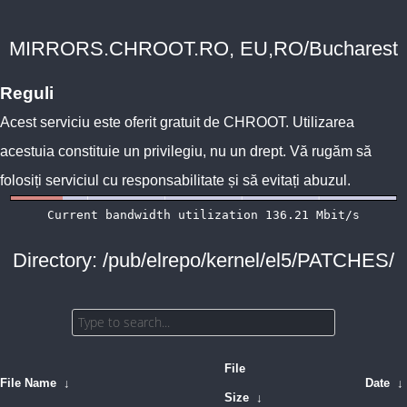
MIRRORS.CHROOT.RO, EU,RO/Bucharest
Reguli
Acest serviciu este oferit gratuit de
CHROOT
. Utilizarea
acestuia constituie un privilegiu, nu un drept. Vă rugăm să
folosiți serviciul cu responsabilitate și să evitați abuzul.
Directory: /pub/elrepo/kernel/el5/PATCHES/
File
File Name
↓
Date
↓
Size
↓