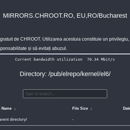
MIRRORS.CHROOT.RO, EU,RO/Bucharest
 gratuit de
CHROOT
. Utilizarea acestuia constituie un privilegi
sponsabilitate și să evitați abuzul.
Directory: /pub/elrepo/kernel/el6/
e Name
↓
File Size
↓
Dat
arent directory/
-