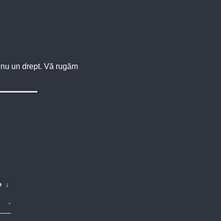
u, nu un drept. Vă rugăm
e
↓
-