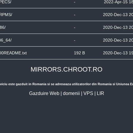
PECS/
-
2022-Apr-15 1
RPMS/
-
2020-Dec-13 2
386/
-
2020-Dec-13 2
86_64/
-
2020-Dec-13 2
00README.txt
192 B
2020-Dec-13 1
MIRRORS.CHROOT.RO
viciu este gazduit in Romania si se adreseaza utilizatorilor din Romania si Uniunea 
Gazduire Web
|
domenii
|
VPS
|
LIR