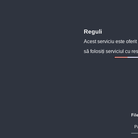
Reguli
Acest serviciu este oferit
să folosiți serviciul cu re
Fil
P