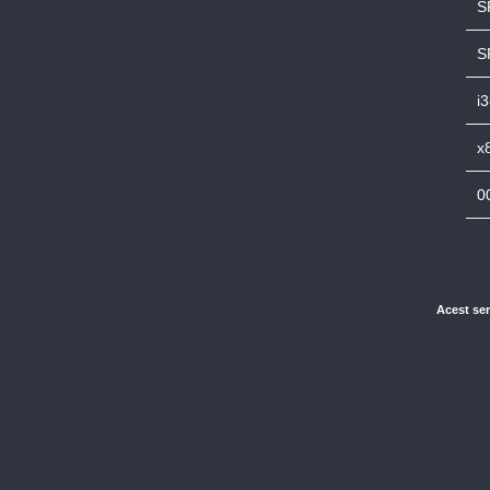
S
S
i
x
0
Acest ser