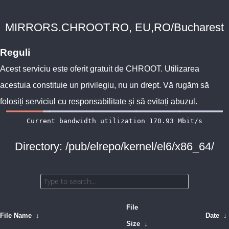
MIRRORS.CHROOT.RO, EU,RO/Bucharest
Reguli
Acest serviciu este oferit gratuit de
CHROOT
. Utilizarea
acestuia constituie un privilegiu, nu un drept. Vă rugăm să
folosiți serviciul cu responsabilitate și să evitați abuzul.
Directory: /pub/elrepo/kernel/el6/x86_64/
File
File Name
↓
Date
↓
Size
↓