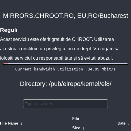
MIRRORS.CHROOT.RO, EU,RO/Bucharest
Reguli
Acest serviciu este oferit gratuit de
CHROOT
. Utilizarea
acestuia constituie un privilegiu, nu un drept. Vă rugăm să
folosiți serviciul cu responsabilitate și să evitați abuzul.
Directory: /pub/elrepo/kernel/el8/
File
File Name
↓
Date
↓
Size
↓