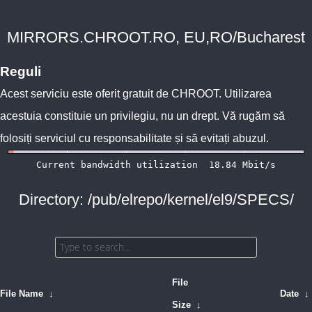
MIRRORS.CHROOT.RO, EU,RO/Bucharest
Reguli
Acest serviciu este oferit gratuit de
CHROOT
. Utilizarea
acestuia constituie un privilegiu, nu un drept. Vă rugăm să
folosiți serviciul cu responsabilitate și să evitați abuzul.
Directory: /pub/elrepo/kernel/el9/SPECS/
File
File Name
↓
Date
↓
Size
↓