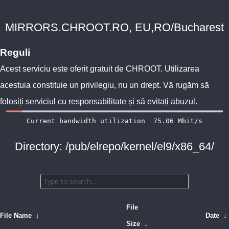
MIRRORS.CHROOT.RO, EU,RO/Bucharest
Reguli
Acest serviciu este oferit gratuit de
CHROOT
. Utilizarea
acestuia constituie un privilegiu, nu un drept. Vă rugăm să
folosiți serviciul cu responsabilitate și să evitați abuzul.
Directory: /pub/elrepo/kernel/el9/x86_64/
File
File Name
↓
Date
↓
Size
↓