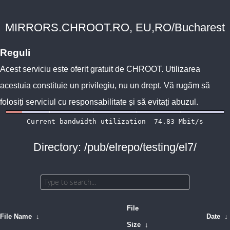
MIRRORS.CHROOT.RO, EU,RO/Bucharest
Reguli
Acest serviciu este oferit gratuit de
CHROOT
. Utilizarea
acestuia constituie un privilegiu, nu un drept. Vă rugăm să
folosiți serviciul cu responsabilitate și să evitați abuzul.
Directory: /pub/elrepo/testing/el7/
File
File Name
↓
Date
↓
Size
↓