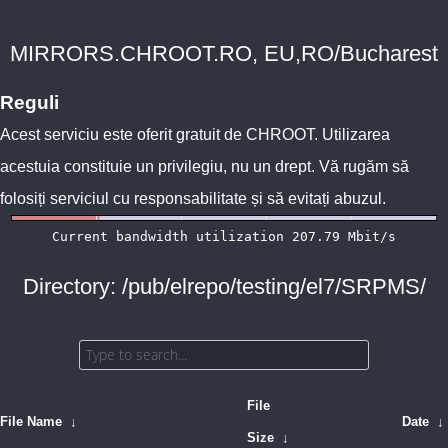
MIRRORS.CHROOT.RO, EU,RO/Bucharest
Reguli
Acest serviciu este oferit gratuit de
CHROOT
. Utilizarea
acestuia constituie un privilegiu, nu un drept. Vă rugăm să
folosiți serviciul cu responsabilitate și să evitați abuzul.
Directory: /pub/elrepo/testing/el7/SRPMS/
File
File Name
↓
Date
↓
Size
↓