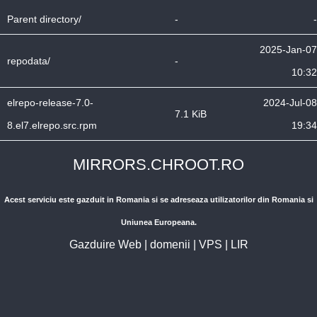
Parent directory/
-
-
2025-Jan-07
repodata/
-
10:32
elrepo-release-7.0-
2024-Jul-08
7.1 KiB
8.el7.elrepo.src.rpm
19:34
MIRRORS.CHROOT.RO
Acest serviciu este gazduit in Romania si se adreseaza utilizatorilor din Romania si
Uniunea Europeana.
Gazduire Web
|
domenii
|
VPS
|
LIR