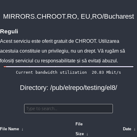
MIRRORS.CHROOT.RO, EU,RO/Bucharest
Reguli
Acest serviciu este oferit gratuit de
CHROOT
. Utilizarea
acestuia constituie un privilegiu, nu un drept. Vă rugăm să
folosiți serviciul cu responsabilitate și să evitați abuzul.
Directory: /pub/elrepo/testing/el8/
File
File Name
↓
Date
↓
Size
↓