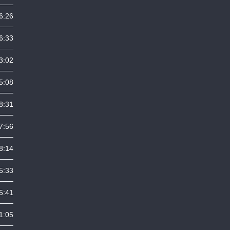
6:26
6:33
3:02
5:08
8:31
7:56
8:14
5:33
5:41
1:05