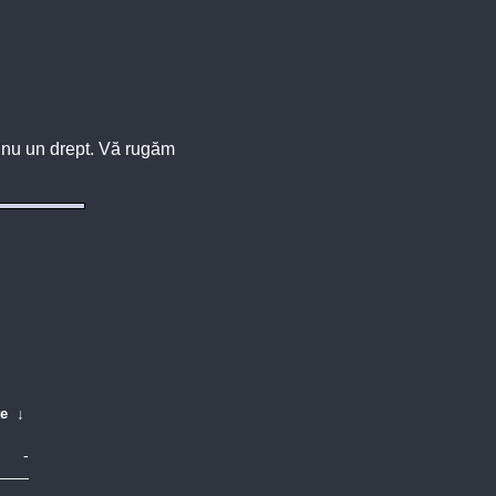
u, nu un drept. Vă rugăm
te
↓
-