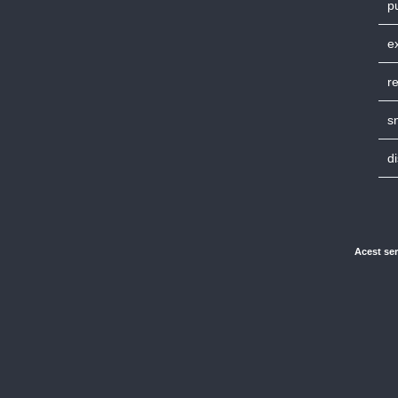
p
e
r
s
di
Acest ser