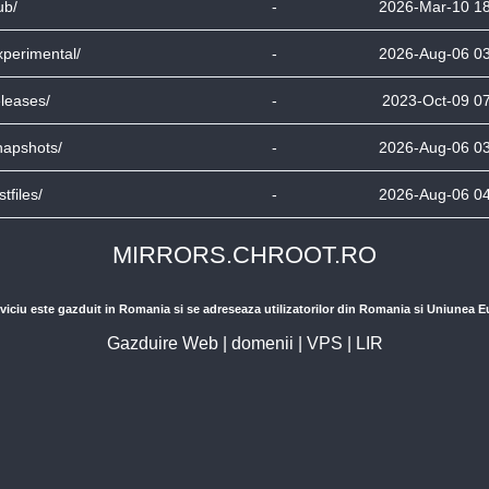
ub/
-
2026-Mar-10 1
xperimental/
-
2026-Aug-06 0
eleases/
-
2023-Oct-09 0
napshots/
-
2026-Aug-06 0
stfiles/
-
2026-Aug-06 0
MIRRORS.CHROOT.RO
viciu este gazduit in Romania si se adreseaza utilizatorilor din Romania si Uniunea 
Gazduire Web
|
domenii
|
VPS
|
LIR