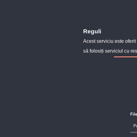
Reguli
Acest serviciu este oferit
să folosiți serviciul cu re
Fil
P