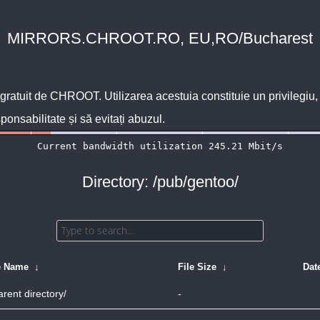
MIRRORS.CHROOT.RO, EU,RO/Bucharest
 gratuit de
CHROOT
. Utilizarea acestuia constituie un privilegi
sponsabilitate și să evitați abuzul.
Directory: /pub/gentoo/
e Name
↓
File Size
↓
Dat
arent directory/
-