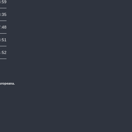
8:59
3:35
7:48
3:51
4:52
Europeana.