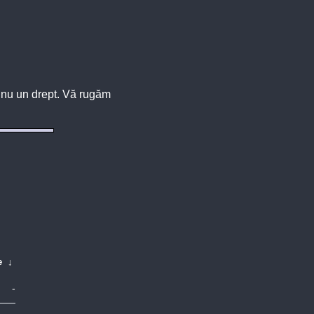
u, nu un drept. Vă rugăm
e
↓
-