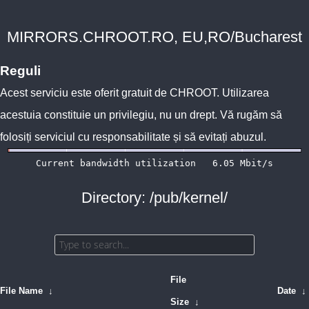
MIRRORS.CHROOT.RO, EU,RO/Bucharest
Reguli
Acest serviciu este oferit gratuit de
CHROOT
. Utilizarea
acestuia constituie un privilegiu, nu un drept. Vă rugăm să
folosiți serviciul cu responsabilitate și să evitați abuzul.
Directory: /pub/kernel/
File
File Name
↓
Date
↓
Size
↓