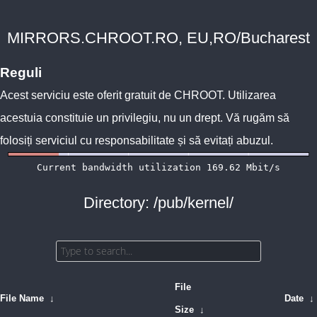
MIRRORS.CHROOT.RO, EU,RO/Bucharest
Reguli
Acest serviciu este oferit gratuit de
CHROOT
. Utilizarea
acestuia constituie un privilegiu, nu un drept. Vă rugăm să
folosiți serviciul cu responsabilitate și să evitați abuzul.
Directory: /pub/kernel/
File
File Name
↓
Date
↓
Size
↓