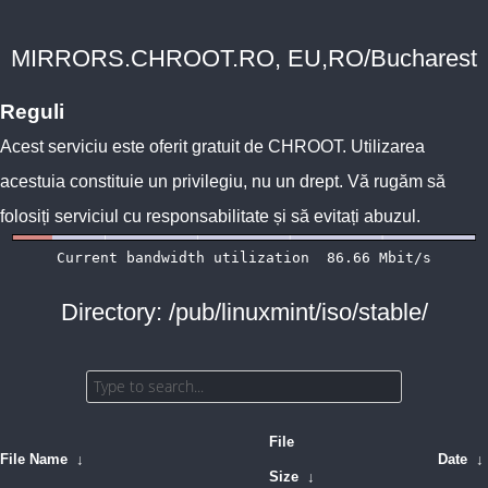
MIRRORS.CHROOT.RO, EU,RO/Bucharest
Reguli
Acest serviciu este oferit gratuit de
CHROOT
. Utilizarea
acestuia constituie un privilegiu, nu un drept. Vă rugăm să
folosiți serviciul cu responsabilitate și să evitați abuzul.
Directory: /pub/linuxmint/iso/stable/
File
File Name
↓
Date
↓
Size
↓