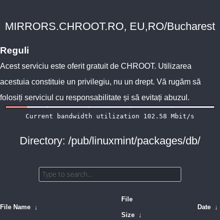
MIRRORS.CHROOT.RO, EU,RO/Bucharest
Reguli
Acest serviciu este oferit gratuit de
CHROOT
. Utilizarea
acestuia constituie un privilegiu, nu un drept. Vă rugăm să
folosiți serviciul cu responsabilitate și să evitați abuzul.
Directory: /pub/linuxmint/packages/db/
File
File Name
↓
Date
↓
Size
↓