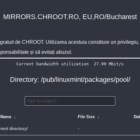
MIRRORS.CHROOT.RO, EU,RO/Bucharest
 gratuit de
CHROOT
. Utilizarea acestuia constituie un privilegi
sponsabilitate și să evitați abuzul.
Directory: /pub/linuxmint/packages/pool/
e Name
↓
File Size
↓
Da
rent directory/
-