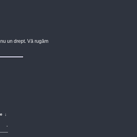
u, nu un drept. Vă rugăm
te
↓
-