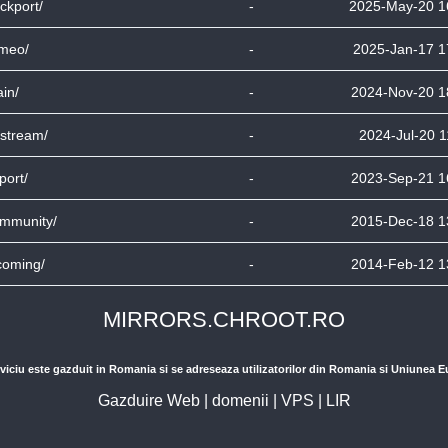
ckport/
-
2025-May-20 1
meo/
-
2025-Jan-17 1
in/
-
2024-Nov-20 1
stream/
-
2024-Jul-20 1
port/
-
2023-Sep-21 1
mmunity/
-
2015-Dec-18 1
coming/
-
2014-Feb-12 1
MIRRORS.CHROOT.RO
viciu este gazduit in Romania si se adreseaza utilizatorilor din Romania si Uniunea 
Gazduire Web
|
domenii
|
VPS
|
LIR