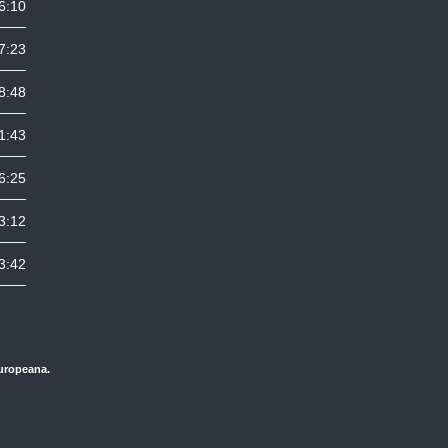
6:10
7:23
8:48
1:43
6:25
3:12
3:42
Europeana.