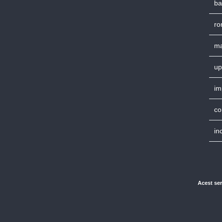
ba
ro
ma
up
im
co
in
Acest ser