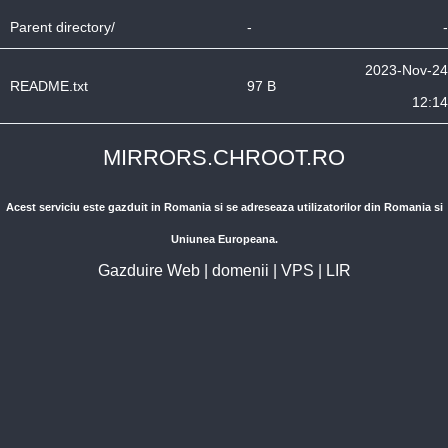
Parent directory/
-
-
2023-Nov-24
README.txt
97 B
12:14
MIRRORS.CHROOT.RO
Acest serviciu este gazduit in Romania si se adreseaza utilizatorilor din Romania si
Uniunea Europeana.
Gazduire Web
|
domenii
|
VPS
|
LIR