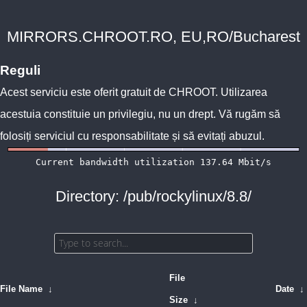
MIRRORS.CHROOT.RO, EU,RO/Bucharest
Reguli
Acest serviciu este oferit gratuit de
CHROOT
. Utilizarea
acestuia constituie un privilegiu, nu un drept. Vă rugăm să
folosiți serviciul cu responsabilitate și să evitați abuzul.
Directory: /pub/rockylinux/8.8/
File
File Name
↓
Date
↓
Size
↓