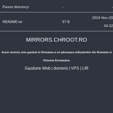
Parent directory/
-
-
2024-Nov-20
README.txt
97 B
04:32
MIRRORS.CHROOT.RO
Acest serviciu este gazduit in Romania si se adreseaza utilizatorilor din Romania si
Uniunea Europeana.
Gazduire Web
|
domenii
|
VPS
|
LIR