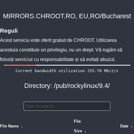
MIRRORS.CHROOT.RO, EU,RO/Bucharest
Reguli
Acest serviciu este oferit gratuit de
CHROOT
. Utilizarea
acestuia constituie un privilegiu, nu un drept. Vă rugăm să
folosiți serviciul cu responsabilitate și să evitați abuzul.
Directory: /pub/rockylinux/9.4/
File
File Name
↓
Date
↓
Size
↓