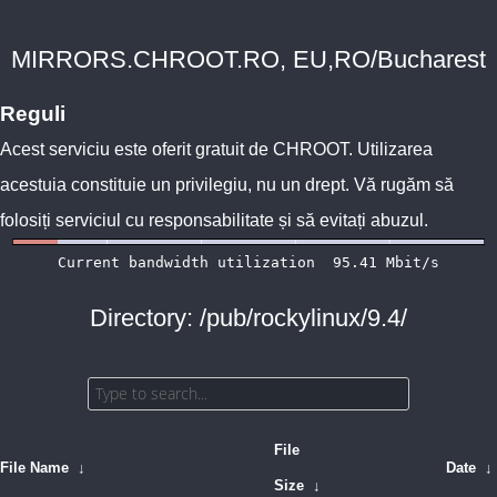
MIRRORS.CHROOT.RO, EU,RO/Bucharest
Reguli
Acest serviciu este oferit gratuit de
CHROOT
. Utilizarea
acestuia constituie un privilegiu, nu un drept. Vă rugăm să
folosiți serviciul cu responsabilitate și să evitați abuzul.
Directory: /pub/rockylinux/9.4/
File
File Name
↓
Date
↓
Size
↓