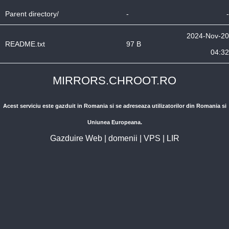
Parent directory/
-
-
2024-Nov-20
README.txt
97 B
04:32
MIRRORS.CHROOT.RO
Acest serviciu este gazduit in Romania si se adreseaza utilizatorilor din Romania si
Uniunea Europeana.
Gazduire Web
|
domenii
|
VPS
|
LIR