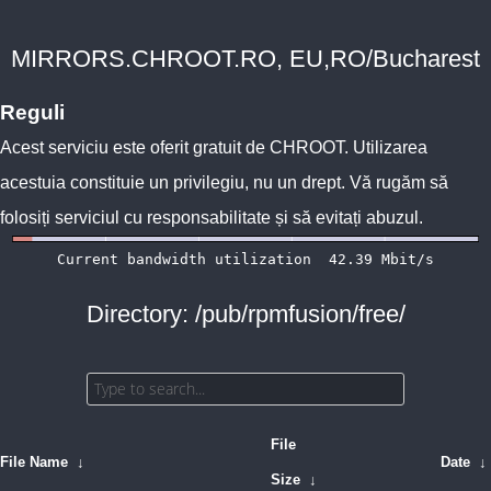
MIRRORS.CHROOT.RO, EU,RO/Bucharest
Reguli
Acest serviciu este oferit gratuit de
CHROOT
. Utilizarea
acestuia constituie un privilegiu, nu un drept. Vă rugăm să
folosiți serviciul cu responsabilitate și să evitați abuzul.
Directory: /pub/rpmfusion/free/
File
File Name
↓
Date
↓
Size
↓