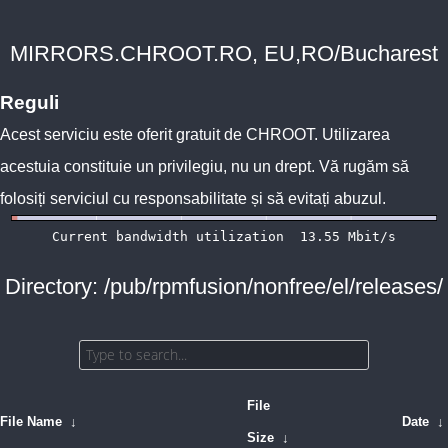
MIRRORS.CHROOT.RO, EU,RO/Bucharest
Reguli
Acest serviciu este oferit gratuit de
CHROOT
. Utilizarea
acestuia constituie un privilegiu, nu un drept. Vă rugăm să
folosiți serviciul cu responsabilitate și să evitați abuzul.
Directory: /pub/rpmfusion/nonfree/el/releases/
File
File Name
↓
Date
↓
Size
↓