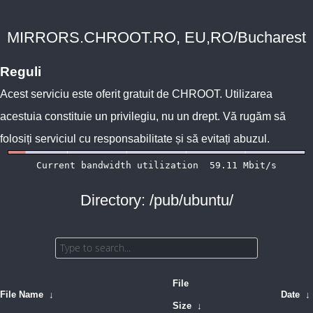
MIRRORS.CHROOT.RO, EU,RO/Bucharest
Reguli
Acest serviciu este oferit gratuit de
CHROOT
. Utilizarea
acestuia constituie un privilegiu, nu un drept. Vă rugăm să
folosiți serviciul cu responsabilitate și să evitați abuzul.
Directory: /pub/ubuntu/
File
File Name
↓
Date
↓
Size
↓