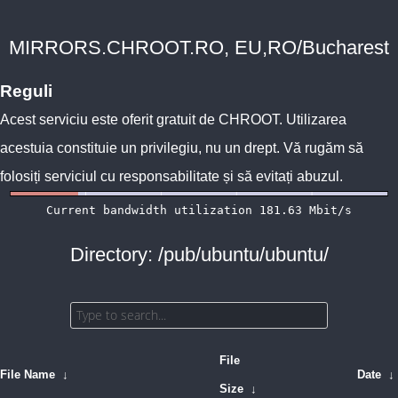
MIRRORS.CHROOT.RO, EU,RO/Bucharest
Reguli
Acest serviciu este oferit gratuit de
CHROOT
. Utilizarea
acestuia constituie un privilegiu, nu un drept. Vă rugăm să
folosiți serviciul cu responsabilitate și să evitați abuzul.
Directory: /pub/ubuntu/ubuntu/
File
File Name
↓
Date
↓
Size
↓