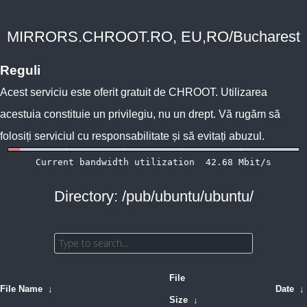
MIRRORS.CHROOT.RO, EU,RO/Bucharest
Reguli
Acest serviciu este oferit gratuit de
CHROOT
. Utilizarea
acestuia constituie un privilegiu, nu un drept. Vă rugăm să
folosiți serviciul cu responsabilitate și să evitați abuzul.
Directory: /pub/ubuntu/ubuntu/
File
File Name
↓
Date
↓
Size
↓