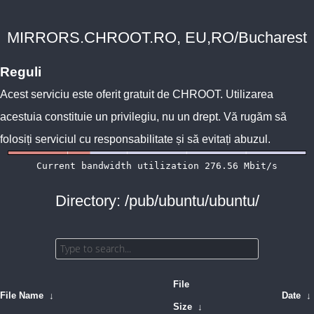
MIRRORS.CHROOT.RO, EU,RO/Bucharest
Reguli
Acest serviciu este oferit gratuit de
CHROOT
. Utilizarea
acestuia constituie un privilegiu, nu un drept. Vă rugăm să
folosiți serviciul cu responsabilitate și să evitați abuzul.
Directory: /pub/ubuntu/ubuntu/
File
File Name
↓
Date
↓
Size
↓