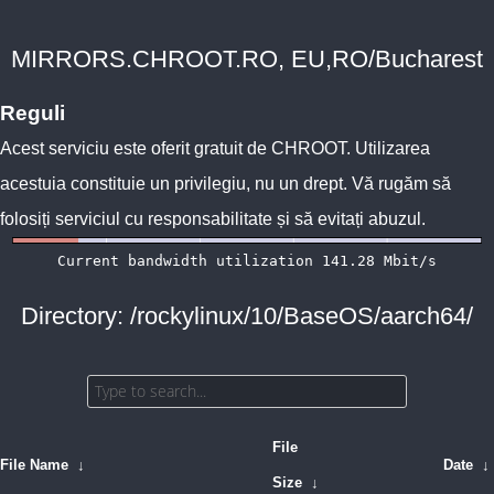
MIRRORS.CHROOT.RO, EU,RO/Bucharest
Reguli
Acest serviciu este oferit gratuit de
CHROOT
. Utilizarea
acestuia constituie un privilegiu, nu un drept. Vă rugăm să
folosiți serviciul cu responsabilitate și să evitați abuzul.
Directory: /rockylinux/10/BaseOS/aarch64/
File
File Name
↓
Date
↓
Size
↓