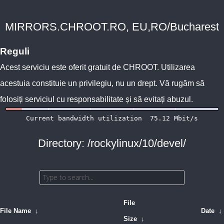
MIRRORS.CHROOT.RO, EU,RO/Bucharest
Reguli
Acest serviciu este oferit gratuit de
CHROOT
. Utilizarea
acestuia constituie un privilegiu, nu un drept. Vă rugăm să
folosiți serviciul cu responsabilitate și să evitați abuzul.
Directory: /rockylinux/10/devel/
File
File Name
↓
Date
↓
Size
↓