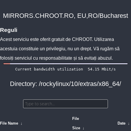
MIRRORS.CHROOT.RO, EU,RO/Bucharest
Reguli
Acest serviciu este oferit gratuit de
CHROOT
. Utilizarea
acestuia constituie un privilegiu, nu un drept. Vă rugăm să
folosiți serviciul cu responsabilitate și să evitați abuzul.
Directory: /rockylinux/10/extras/x86_64/
File
File Name
↓
Date
↓
Size
↓