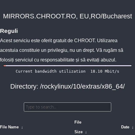
MIRRORS.CHROOT.RO, EU,RO/Bucharest
Reguli
Acest serviciu este oferit gratuit de
CHROOT
. Utilizarea
acestuia constituie un privilegiu, nu un drept. Vă rugăm să
folosiți serviciul cu responsabilitate și să evitați abuzul.
Directory: /rockylinux/10/extras/x86_64/
File
File Name
↓
Date
↓
Size
↓