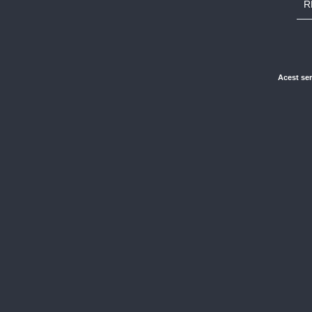
R
Acest ser