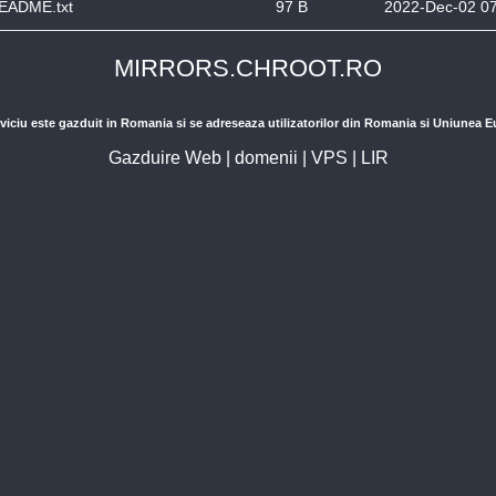
EADME.txt
97 B
2022-Dec-02 0
MIRRORS.CHROOT.RO
viciu este gazduit in Romania si se adreseaza utilizatorilor din Romania si Uniunea 
Gazduire Web
|
domenii
|
VPS
|
LIR