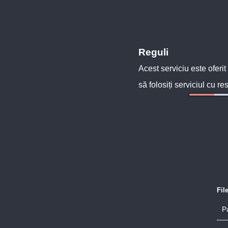
Reguli
Acest serviciu este oferit
să folosiți serviciul cu re
Fil
P