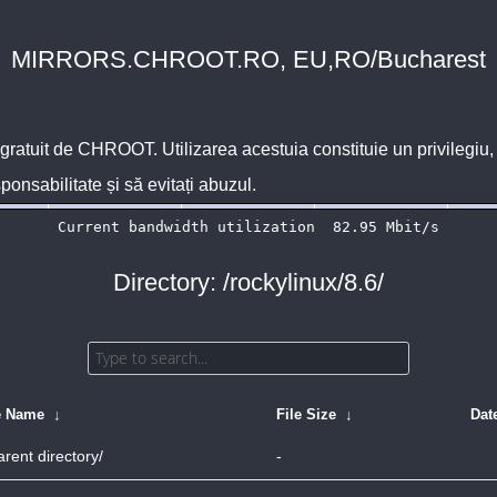
MIRRORS.CHROOT.RO, EU,RO/Bucharest
 gratuit de
CHROOT
. Utilizarea acestuia constituie un privilegi
sponsabilitate și să evitați abuzul.
Directory: /rockylinux/8.6/
e Name
↓
File Size
↓
Dat
arent directory/
-