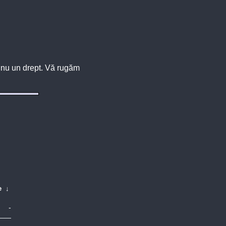
u, nu un drept. Vă rugăm
e
↓
-