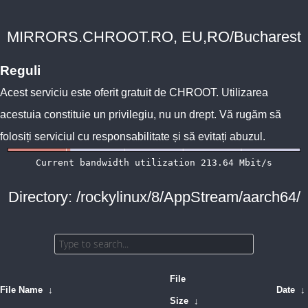
MIRRORS.CHROOT.RO, EU,RO/Bucharest
Reguli
Acest serviciu este oferit gratuit de
CHROOT
. Utilizarea
acestuia constituie un privilegiu, nu un drept. Vă rugăm să
folosiți serviciul cu responsabilitate și să evitați abuzul.
Directory: /rockylinux/8/AppStream/aarch64/
File
File Name
↓
Date
↓
Size
↓