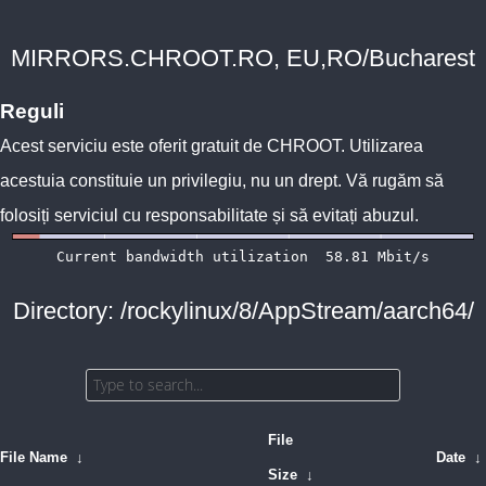
MIRRORS.CHROOT.RO, EU,RO/Bucharest
Reguli
Acest serviciu este oferit gratuit de
CHROOT
. Utilizarea
acestuia constituie un privilegiu, nu un drept. Vă rugăm să
folosiți serviciul cu responsabilitate și să evitați abuzul.
Directory: /rockylinux/8/AppStream/aarch64/
File
File Name
↓
Date
↓
Size
↓