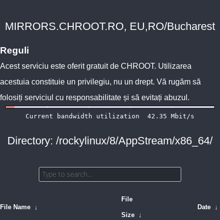
MIRRORS.CHROOT.RO, EU,RO/Bucharest
Reguli
Acest serviciu este oferit gratuit de
CHROOT
. Utilizarea
acestuia constituie un privilegiu, nu un drept. Vă rugăm să
folosiți serviciul cu responsabilitate și să evitați abuzul.
Directory: /rockylinux/8/AppStream/x86_64/
File
File Name
↓
Date
↓
Size
↓