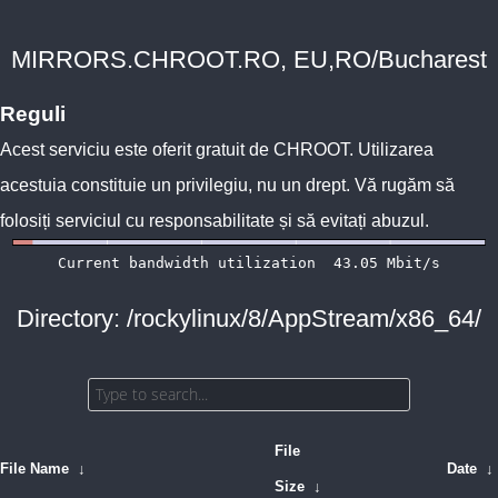
MIRRORS.CHROOT.RO, EU,RO/Bucharest
Reguli
Acest serviciu este oferit gratuit de
CHROOT
. Utilizarea
acestuia constituie un privilegiu, nu un drept. Vă rugăm să
folosiți serviciul cu responsabilitate și să evitați abuzul.
Directory: /rockylinux/8/AppStream/x86_64/
File
File Name
↓
Date
↓
Size
↓