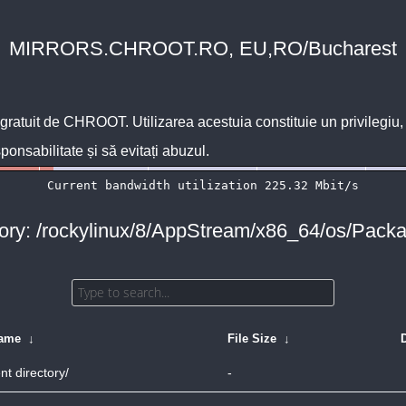
MIRRORS.CHROOT.RO, EU,RO/Bucharest
 gratuit de
CHROOT
. Utilizarea acestuia constituie un privilegi
sponsabilitate și să evitați abuzul.
tory: /rockylinux/8/AppStream/x86_64/os/Packa
Name
↓
File Size
↓
nt directory/
-