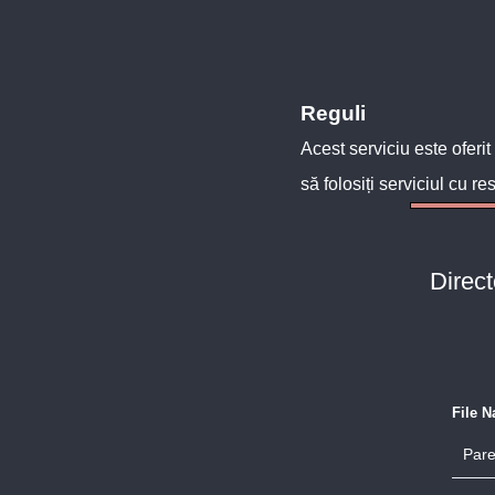
Reguli
Acest serviciu este oferit
să folosiți serviciul cu re
Direc
File 
Pare