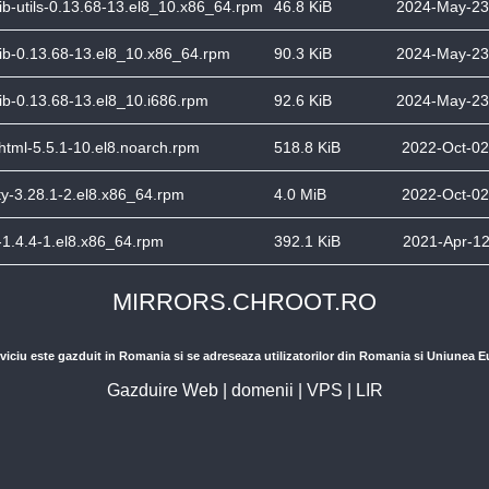
lib-utils-0.13.68-13.el8_10.x86_64.rpm
46.8 KiB
2024-May-23
lib-0.13.68-13.el8_10.x86_64.rpm
90.3 KiB
2024-May-23
lib-0.13.68-13.el8_10.i686.rpm
92.6 KiB
2024-May-23
html-5.5.1-10.el8.noarch.rpm
518.8 KiB
2022-Oct-02
ty-3.28.1-2.el8.x86_64.rpm
4.0 MiB
2022-Oct-02
-1.4.4-1.el8.x86_64.rpm
392.1 KiB
2021-Apr-12
MIRRORS.CHROOT.RO
viciu este gazduit in Romania si se adreseaza utilizatorilor din Romania si Uniunea 
Gazduire Web
|
domenii
|
VPS
|
LIR