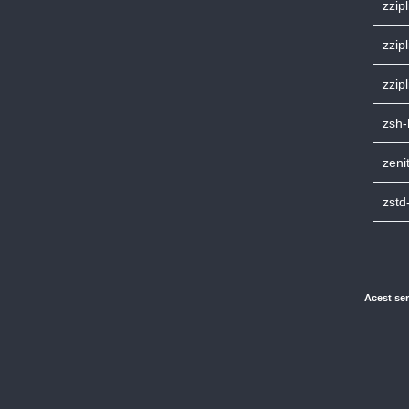
zzip
zzip
zzip
zsh-
zeni
zstd
Acest ser