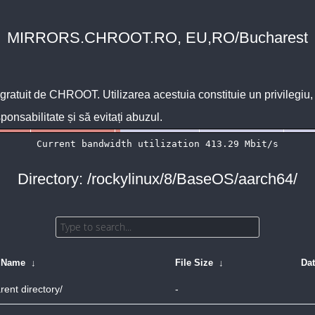
MIRRORS.CHROOT.RO, EU,RO/Bucharest
 gratuit de
CHROOT
. Utilizarea acestuia constituie un privilegi
sponsabilitate și să evitați abuzul.
Directory: /rockylinux/8/BaseOS/aarch64/
e Name
↓
File Size
↓
Da
rent directory/
-