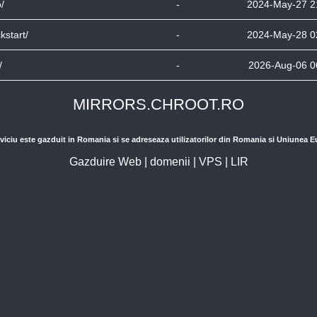
o/
-
2024-May-27 2
ckstart/
-
2024-May-28 0
/
-
2026-Aug-06 0
MIRRORS.CHROOT.RO
viciu este gazduit in Romania si se adreseaza utilizatorilor din Romania si Uniunea 
Gazduire Web
|
domenii
|
VPS
|
LIR