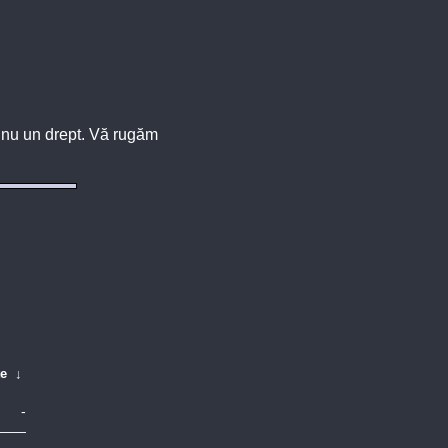
u, nu un drept. Vă rugăm
te
↓
-