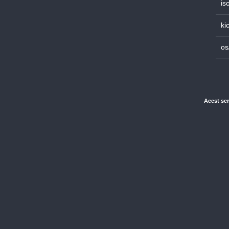
is
ki
os
Acest ser