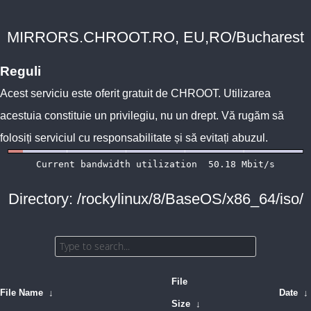
MIRRORS.CHROOT.RO, EU,RO/Bucharest
Reguli
Acest serviciu este oferit gratuit de
CHROOT
. Utilizarea
acestuia constituie un privilegiu, nu un drept. Vă rugăm să
folosiți serviciul cu responsabilitate și să evitați abuzul.
Directory: /rockylinux/8/BaseOS/x86_64/iso/
File
File Name
↓
Date
↓
Size
↓