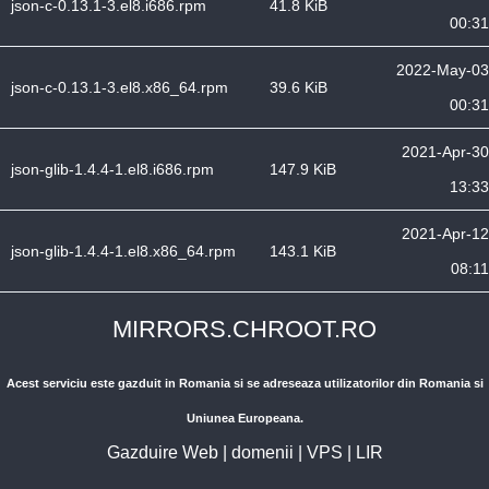
json-c-0.13.1-3.el8.i686.rpm
41.8 KiB
00:31
2022-May-03
json-c-0.13.1-3.el8.x86_64.rpm
39.6 KiB
00:31
2021-Apr-30
json-glib-1.4.4-1.el8.i686.rpm
147.9 KiB
13:33
2021-Apr-12
json-glib-1.4.4-1.el8.x86_64.rpm
143.1 KiB
08:11
MIRRORS.CHROOT.RO
Acest serviciu este gazduit in Romania si se adreseaza utilizatorilor din Romania si
Uniunea Europeana.
Gazduire Web
|
domenii
|
VPS
|
LIR