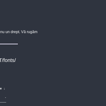
u, nu un drept. Vă rugăm
/fonts/
te
↓
-