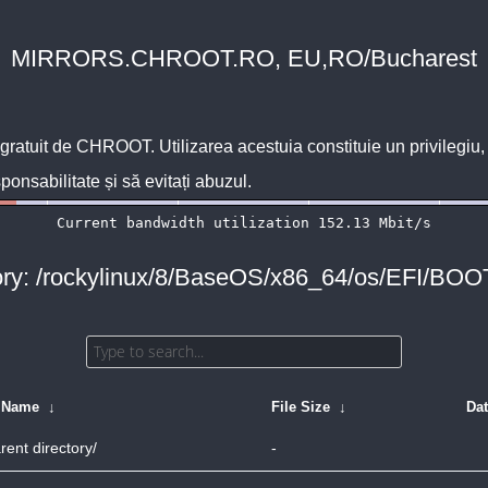
MIRRORS.CHROOT.RO, EU,RO/Bucharest
 gratuit de
CHROOT
. Utilizarea acestuia constituie un privilegi
sponsabilitate și să evitați abuzul.
ory: /rockylinux/8/BaseOS/x86_64/os/EFI/BOOT
e Name
↓
File Size
↓
Da
rent directory/
-