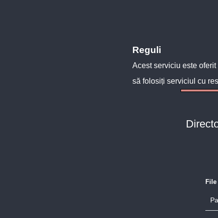
Reguli
Acest serviciu este oferit
să folosiți serviciul cu re
Direct
Fil
Pa