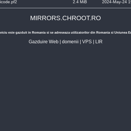
icode.pf2
2.4 MiB
2024-May-24 1
MIRRORS.CHROOT.RO
viciu este gazduit in Romania si se adreseaza utilizatorilor din Romania si Uniunea 
Gazduire Web
|
domenii
|
VPS
|
LIR