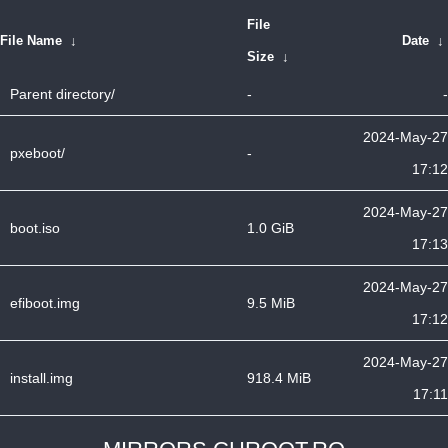
File
File Name
↓
Date
↓
Size
↓
Parent directory/
-
-
2024-May-27
pxeboot/
-
17:12
2024-May-27
boot.iso
1.0 GiB
17:13
2024-May-27
efiboot.img
9.5 MiB
17:12
2024-May-27
install.img
918.4 MiB
17:11