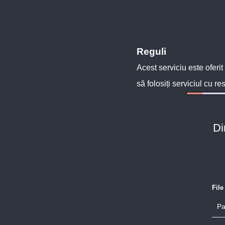
Reguli
Acest serviciu este oferit
să folosiți serviciul cu re
Di
Fil
Pa