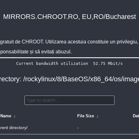
MIRRORS.CHROOT.RO, EU,RO/Bucharest
 gratuit de
CHROOT
. Utilizarea acestuia constituie un privilegi
sponsabilitate și să evitați abuzul.
rectory: /rockylinux/8/BaseOS/x86_64/os/imag
e Name
↓
File Size
↓
Da
rent directory/
-