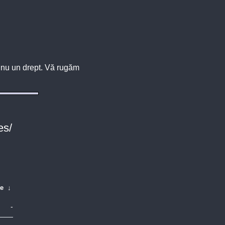
u, nu un drept. Vă rugăm
es/
te
↓
-