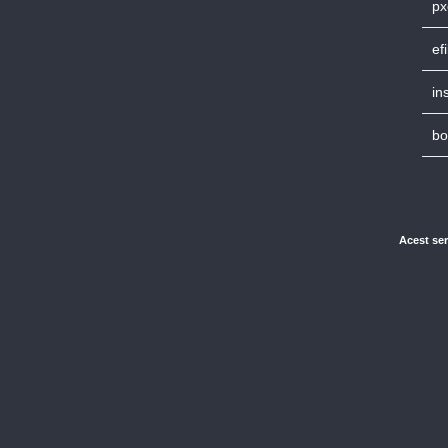
px
ef
in
bo
Acest ser