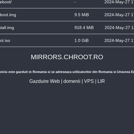
eboot/
-
2024-May-27 1
iboot.img
9.5 MiB
2024-May-27 1
stall.img
918.4 MiB
2024-May-27 1
ot.iso
1.0 GiB
2024-May-27 1
MIRRORS.CHROOT.RO
viciu este gazduit in Romania si se adreseaza utilizatorilor din Romania si Uniunea 
Gazduire Web
|
domenii
|
VPS
|
LIR