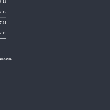
7:12
7:12
7:11
7:13
Europeana.