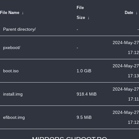
File
File Name
↓
Date
↓
Size
↓
Parent directory/
-
-
2024-May-27
pxeboot/
-
17:12
2024-May-27
boot.iso
1.0 GiB
17:13
2024-May-27
install.img
918.4 MiB
17:11
2024-May-27
efiboot.img
9.5 MiB
17:12