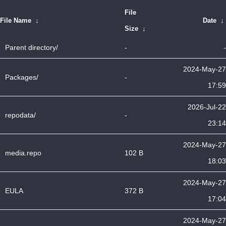
File
File Name
↓
Date
↓
Size
↓
Parent directory/
-
-
2024-May-27
Packages/
-
17:59
2026-Jul-22
repodata/
-
23:14
2024-May-27
media.repo
102 B
18:03
2024-May-27
EULA
372 B
17:04
2024-May-27