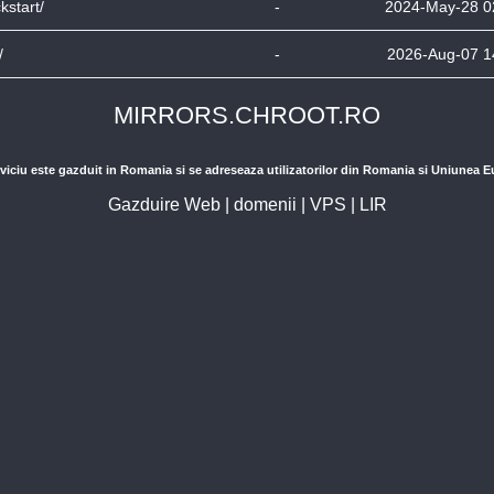
ckstart/
-
2024-May-28 0
/
-
2026-Aug-07 1
MIRRORS.CHROOT.RO
viciu este gazduit in Romania si se adreseaza utilizatorilor din Romania si Uniunea 
Gazduire Web
|
domenii
|
VPS
|
LIR