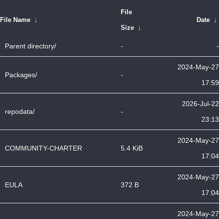
File
File Name
↓
Date
↓
Size
↓
Parent directory/
-
-
2024-May-27
Packages/
-
17:59
2026-Jul-22
repodata/
-
23:13
2024-May-27
COMMUNITY-CHARTER
5.4 KiB
17:04
2024-May-27
EULA
372 B
17:04
2024-May-27