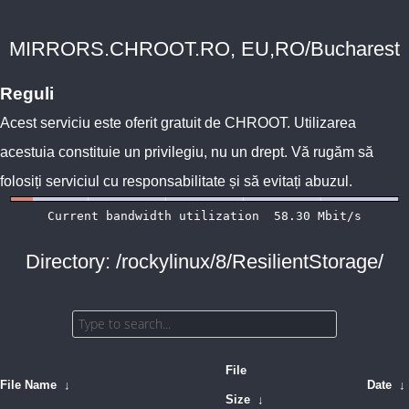
MIRRORS.CHROOT.RO, EU,RO/Bucharest
Reguli
Acest serviciu este oferit gratuit de
CHROOT
. Utilizarea
acestuia constituie un privilegiu, nu un drept. Vă rugăm să
folosiți serviciul cu responsabilitate și să evitați abuzul.
Directory: /rockylinux/8/ResilientStorage/
File
File Name
↓
Date
↓
Size
↓