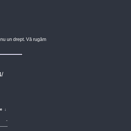
u, nu un drept. Vă rugăm
4/
te
↓
-