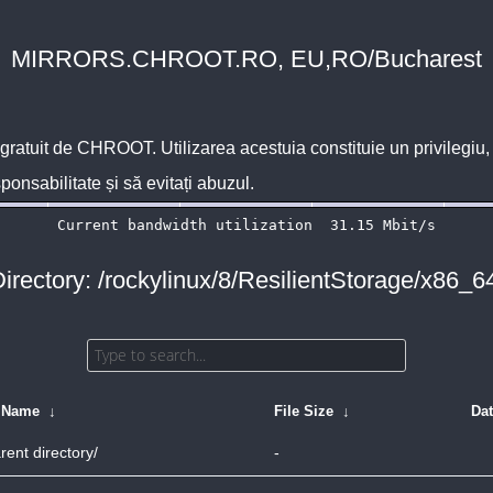
MIRRORS.CHROOT.RO, EU,RO/Bucharest
 gratuit de
CHROOT
. Utilizarea acestuia constituie un privilegi
sponsabilitate și să evitați abuzul.
irectory: /rockylinux/8/ResilientStorage/x86_6
e Name
↓
File Size
↓
Da
rent directory/
-