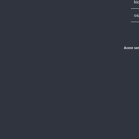
ki
os
Acest ser