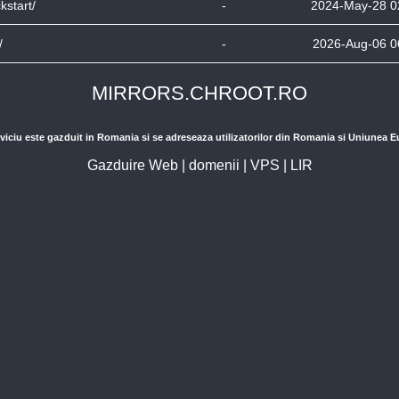
ckstart/
-
2024-May-28 0
/
-
2026-Aug-06 0
MIRRORS.CHROOT.RO
viciu este gazduit in Romania si se adreseaza utilizatorilor din Romania si Uniunea 
Gazduire Web
|
domenii
|
VPS
|
LIR