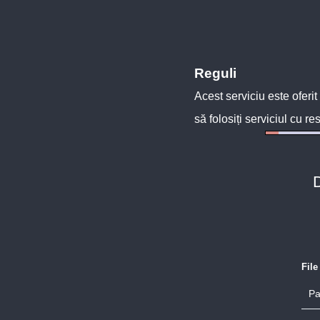
Reguli
Acest serviciu este oferit
să folosiți serviciul cu re
D
Fil
Pa